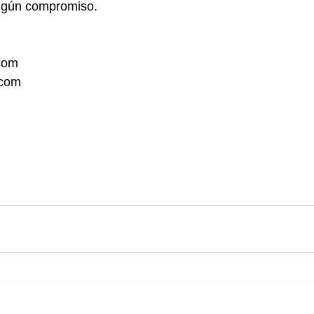
ingún compromiso.
com
.com