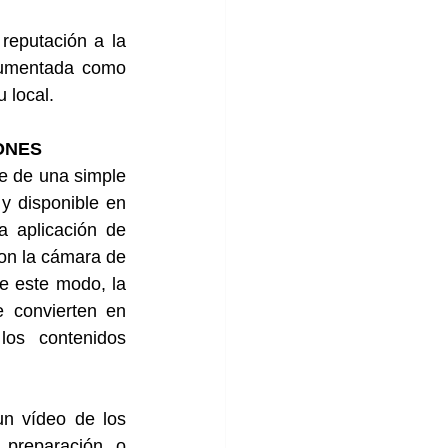
eputación a la 
Aumentada como 
 local.
ONES
 de una simple 
y disponible en 
 aplicación de 
on la cámara de 
e este modo, la 
e convierten en 
os contenidos 
un vídeo de los 
preparación, o 