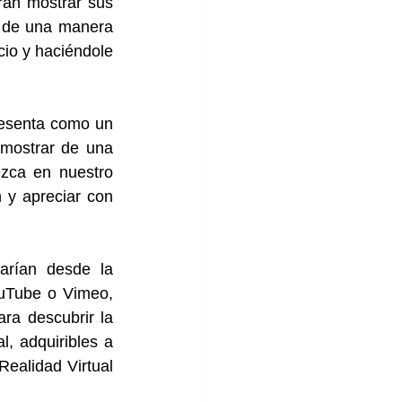
rán mostrar sus 
l de una manera 
cio y haciéndole 
esenta como un 
 mostrar de una 
zca en nuestro 
 y apreciar con 
arían desde la 
uTube o Vimeo, 
ra descubrir la 
, adquiribles a 
ealidad Virtual 