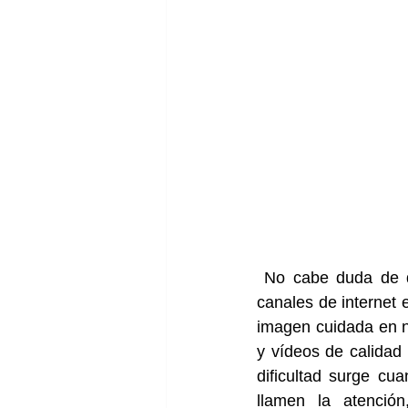
 No cabe duda de que, a día de hoy, una buena estrategia en redes sociales y demás 
canales de internet 
imagen cuidada en nu
y vídeos de calidad 
dificultad surge cu
llamen la atenció