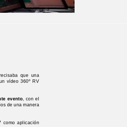
recisaba que una
 un vídeo 360º RV
nte evento
, con el
icios de una manera
V
como aplicación