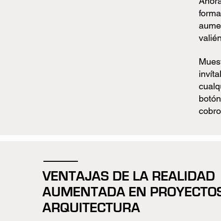
Ahora
forma
aumen
valié
Muest
invít
cualq
botón 
cobro
VENTAJAS DE LA REALIDAD
AUMENTADA EN PROYECTOS
ARQUITECTURA