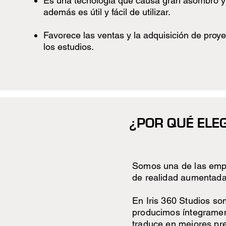
Es una tecnología que causa gran asombro y
además es útil y fácil de utilizar.
Favorece las ventas y la adquisición de proy
los estudios.
¿POR QUÉ ELEG
Somos una de las emp
de realidad aumentada
En Iris 360 Studios so
producimos íntegrament
traduce en mejores pre