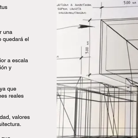
tus
r una
o quedará el
ior a escala
ión y
 ya que
nes reales
dad, valores
itectura.