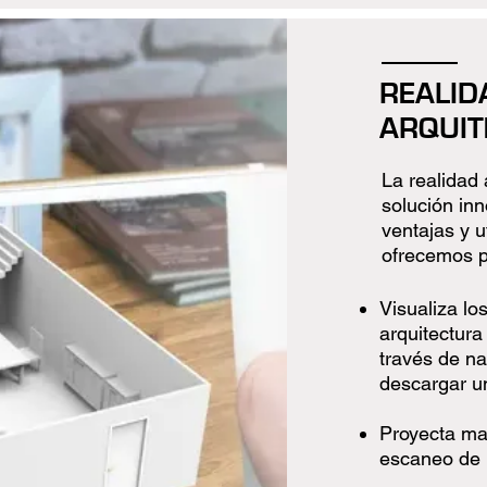
REALI
ARQUIT
La realidad
solución in
ventajas y u
ofrecemos p
Visualiza l
arquitectura
través de na
descargar u
Proyecta ma
escaneo de 