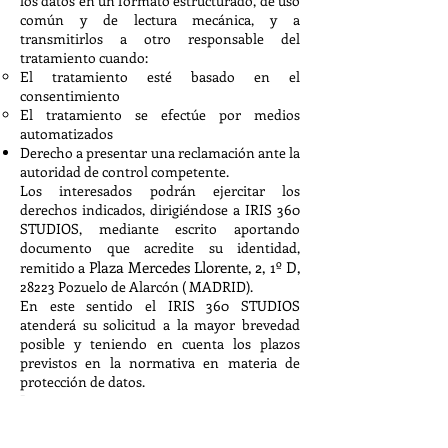
los datos en un formato estructurado, de uso
común y de lectura mecánica, y a
transmitirlos a otro responsable del
tratamiento cuando:
El tratamiento esté basado en el
consentimiento
El tratamiento se efectúe por medios
automatizados
Derecho a presentar una reclamación ante la
autoridad de control competente.
Los interesados podrán ejercitar los
derechos indicados, dirigiéndose a IRIS 360
STUDIOS, mediante escrito aportando
documento que acredite su identidad,
Plaza Mercedes Llorente
, 2, 1º D,
remitido a
28223 Pozuelo de Alarcón ( MADRID).
En este sentido el IRIS 360 STUDIOS
atenderá su solicitud a la mayor brevedad
posible y teniendo en cuenta los plazos
previstos en la normativa en materia de
protección de datos.
Por otra parte, conviene tener en cuenta que
el interesado o titular de los datos podrá en
todo momento presentar una reclamación