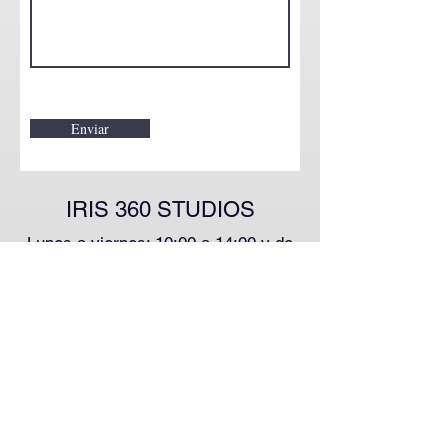
Enviar
IRIS 360 STUDIOS
Lunes a viernes: 10:00 a 14:00 y de
16:00 a 19:00 h
Email:
info@iris360studios.com
Tel.
917 157 315
IRIS 360 STUDIOS