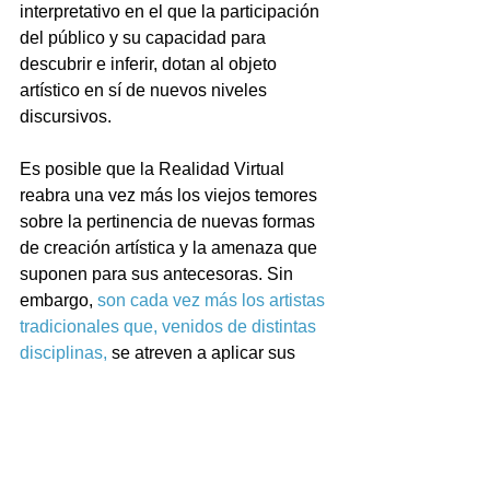
interpretativo en el que la participación 
del público y su capacidad para 
descubrir e inferir, dotan al objeto 
artístico en sí de nuevos niveles 
discursivos.
Es posible que la Realidad Virtual 
reabra una vez más los viejos temores 
sobre la pertinencia de nuevas formas 
de creación artística y la amenaza que 
suponen para sus antecesoras. Sin 
embargo, 
son cada vez más los artistas 
tradicionales que, venidos de distintas 
disciplinas,
 se atreven a aplicar sus 
conocimientos a esta nueva manera de 
hacer arte, demostrando que lo 
aprendido en el pasado es siempre 
una base de conocimiento sobre la que 
construir nuevas metodologías que 