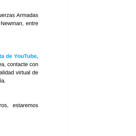
uerzas Armadas 
 Newman, entre 
sta de YouTube
, 
a, contacte con 
idad virtual de 
ía.
os, estaremos 