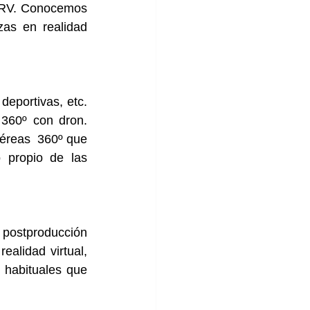
 RV. Conocemos 
as en realidad 
eportivas, etc. 
360º con dron. 
éreas  360º que 
 propio de las 
 postproducción 
ealidad virtual
, 
habituales que 