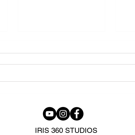
Realidad Virtual para tu
Mar
Consulta Psicológica:
Con
nuevas terapias
la R
inmersivas
Aum
IRIS 360 STUDIOS