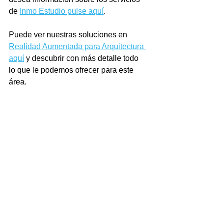
de 
Inmo Estudio pulse aquí
.
Puede ver nuestras soluciones en 
Realidad Aumentada para Arquitectura 
aquí
 y descubrir con más detalle todo 
lo que le podemos ofrecer para este 
área.
Iris 360 Studios
www.iris360studios.com
info@iris360studios.com
Tel. 917 157 315
Ver todo