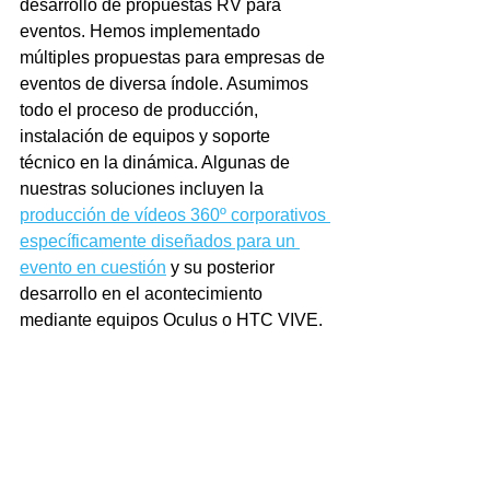
desarrollo de propuestas RV para 
eventos. Hemos implementado 
múltiples propuestas para empresas de 
eventos de diversa índole. Asumimos 
todo el proceso de producción, 
instalación de equipos y soporte 
técnico en la dinámica. Algunas de 
nuestras soluciones incluyen la 
producción de vídeos 360º corporativos 
específicamente diseñados para un 
evento en cuestión
 y su posterior 
desarrollo en el acontecimiento 
mediante equipos Oculus o HTC VIVE. 
En otras ocasiones 
hemos dinamizado 
reuniones corporativas introduciendo 
una pieza de vídeo 360º
 concreta como 
presentación o colofón al acto, o bien 
hemos implementado algún tipo de 
acción interactiva acorde con la 